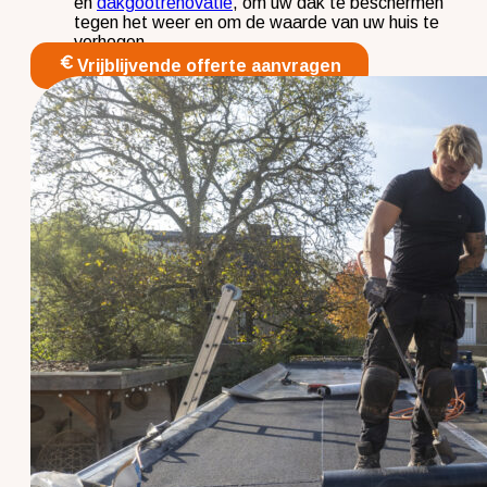
en
dakgootrenovatie
, om uw dak te beschermen
tegen het weer en om de waarde van uw huis te
verhogen.
Vrijblijvende offerte aanvragen