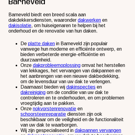
Barneveld
Barneveld biedt een breed scala aan
dakdekkersdiensten, waaronder
dakwerken
en
dakisolatie
, om huiseigenaren te helpen bij het
onderhoud en de renovatie van hun daken.
De
platte daken
in Barneveld zijn populair
vanwege hun moderne en efficiënte ontwerp, en
bieden verbeterde energie-efficiëntie en
duurzaamheid.
Onze
dakprobleemoplossing
omvat het herstellen
van lekkages, het vervangen van dakpannen en
het aanbrengen van een nieuwe dakbedekking,
om de levensduur van uw dak te verlengen.
Daarnaast bieden wij
dakinspecties
en
dakreiniging
om de conditie van uw dak te
controleren en te onderhouden, en om problemen
vroegtijdig aan te pakken.
Onze
nokvorstenrenovatie
en
schoorsteenreparatie
diensten zijn ook
beschikbaar om de veiligheid en de functionaliteit
van uw dak te waarborgen.
Wij zijn gespecialiseerd in
dakpannen vervangen