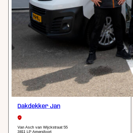
Dakdekker Jan
Van Asch van Wijckstraat 55
3811 LP Amersfoort